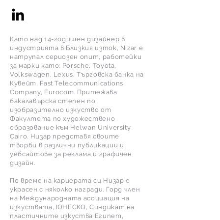
Като над 14-годишен дизайнер в
индустрията в Близкия изток, Nizar е
натрупал сериозен опит, работейки
за марки като: Porsche, Toyota,
Volkswagen, Lexus, Търговска банка на
Кувейт, Fast Telecommunications
Company, Eurocom. Притежава
бакалавърска степен по
изобразително изкуство от
Факултета по художествено
образование към Helwan University
Cairo. Низар представя своите
творби в различни публикации и
уебсайтове за реклама и графичен
дизайн.
По време на кариерата си Низар е
украсен с няколко награди. Горд член
на Международната асоциация на
изкуствата, ЮНЕСКО, Синдикат на
пластичните изкуства Египет,