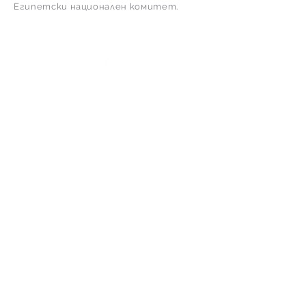
Египетски национален комитет.
Последвай ни
бързи връзки
У дома
Какво правим
Brandscape
Казуси
Нашите партньори
Екипът
Нашите постижения
CSR работи
Медийно покритие
Свържете се с нас
© Paragon International 2018